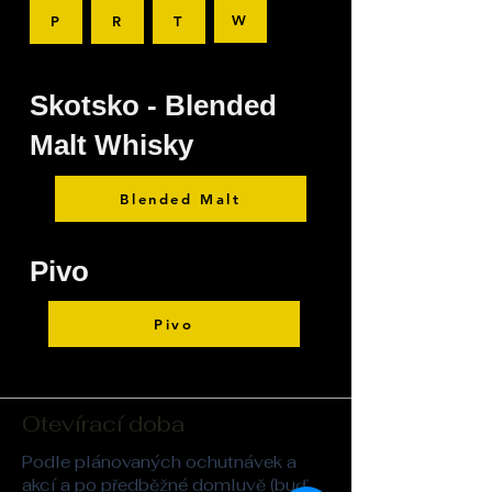
W
P
R
T
Skotsko - Blended
Malt Whisky
Blended Malt
Pivo
Pivo
Otevírací doba
Podle plánovaných ochutnávek a
akcí a po předběžné domluvě (buď