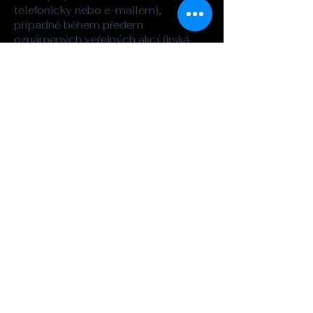
telefonicky nebo e-mailem),
případně během předem
oznámených veřejných akcí (irská
session a podobně).
Adresa
Whisky&Kilt
Legerova 26
Praha 2
kilt@seznam.cz
Tel. :
721-862-323