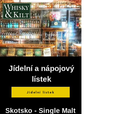
Home
Akce v klubu
Poukazy
E-shop
Galerie
Služby
Kontakt
Archiv
Každý člověk miluje whisky. Jen někteří to ještě neví...
Whisky Klub | Založeno 2005
Jídelní a nápojový
lístek
Jídelní lístek
Skotsko - Single Malt