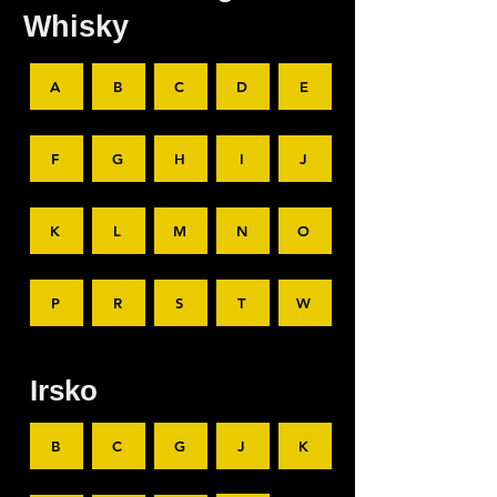
Whisky
A
B
C
D
E
F
G
H
I
J
K
L
M
N
O
P
R
S
T
W
Irsko
B
C
G
J
K