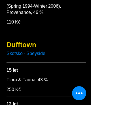
(Spring 1994-Winter 2006),
Provenance, 46 %
110 Kč
Dufftown
Skotsko - Speyside
15 let
Flora & Fauna, 43 %
250 Kč
12 let
1995 -2007 - Provenance, 46 %
90 Kč