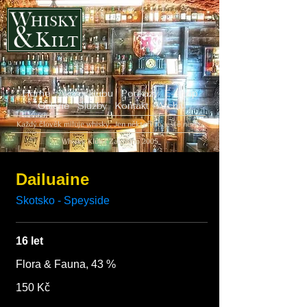
Home
Akce v klubu
Poukazy
E-shop
Galerie
Služby
Kontakt
Archiv
Každý člověk miluje whisky. Jen někteří to ještě neví...
Whisky Klub | Založeno 2005
Dailuaine
16 let
Flora & Fauna, 43 %
150 Kč