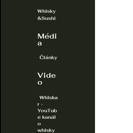
Whisky
&Sushi
Médi
a
Články
Vide
o
Whiska
r -
YouTub
e kanál
o
whisky