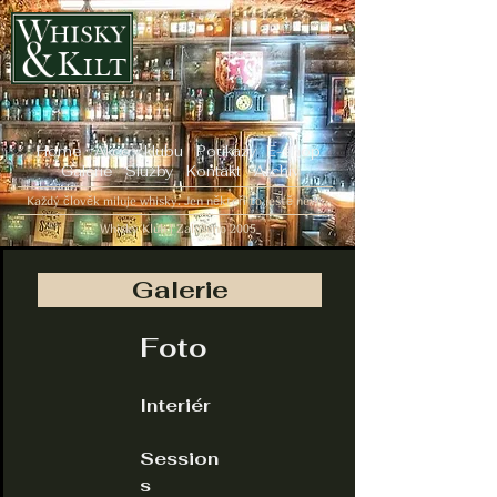
Home
Akce v klubu
Poukazy
E-shop
Galerie
Služby
Kontakt
Archiv
Každý člověk miluje whisky. Jen někteří to ještě neví...
Whisky Klub | Založeno 2005
Galerie
Foto
Interiér
Session
s