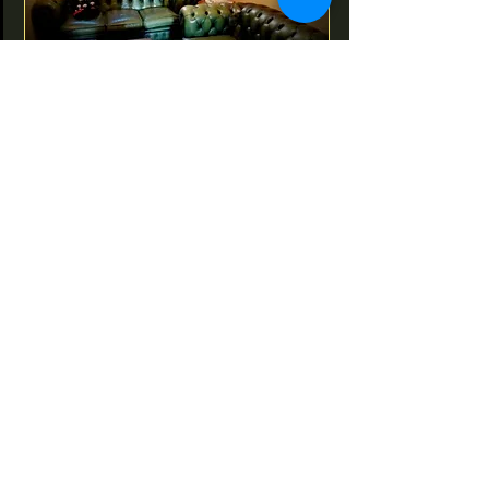
Otevírací doba
Podle plánovaných ochutnávek a
akcí a po předběžné domluvě (buď
telefonicky nebo e-mailem),
případně během předem
oznámených veřejných akcí (irská
session a podobně).
Adresa
Whisky&Kilt
Legerova 26
Praha 2
kilt@seznam.cz
Tel. :
721-862-323