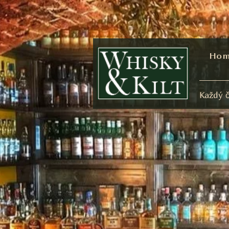
Ho
Každý č