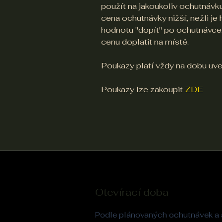
použít na jakoukoliv ochutnávku
cena ochutnávky nižší, nežli je
hodnotu "dopít" po ochutnávce.
cenu doplatit na místě.
Poukazy platí vždy na dobu uv
Poukazy lze zakoupit
ZDE
Otevírací doba
Podle plánovaných ochutnávek a 