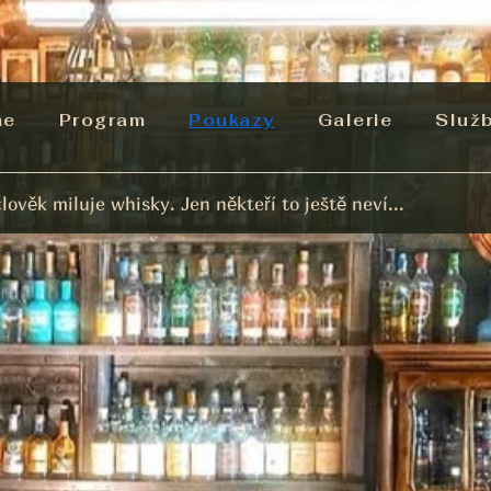
me
Program
Poukazy
Galerie
Služ
lověk miluje whisky. Jen někteří to ještě neví...