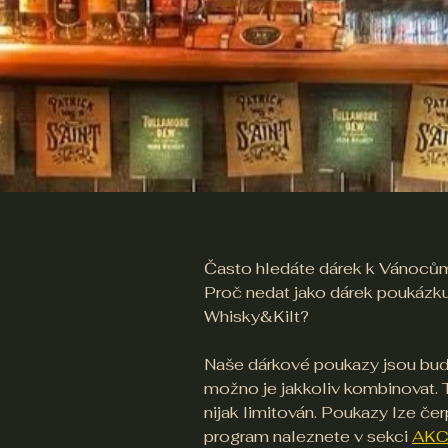
Často hledáte dárek k Vánocům
Proč nedat jako dárek poukázk
Whisky&Kilt?
Naše dárkové poukazy jsou buď
možno je jakkoliv kombinovat. 
nijak limitován. Poukazy lze če
program naleznete v sekci
AKC