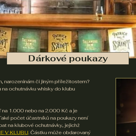
Dárkové poukazy
, narozeninám či jiným příležitostem?
u na ochutnávku whisky do klubu
 na 1.000 nebo na 2.000 Kč a je
Také počet účastníků na poukazy není
rpat na klubové ochutnávky, jejichž
E V KLUBU
. Částku může obdarovaný