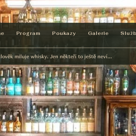
me
Program
Poukazy
Galerie
Služ
lověk miluje whisky. Jen někteří to ještě neví...