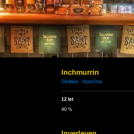
Inchmurrin
12 let
40 %
Inverleven