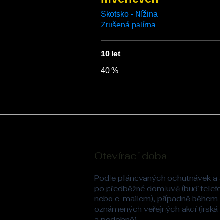
Skotsko - Nížina
Zrušená palírna
10 let
40 %
Otevírací doba
Podle plánovaných ochutnávek a 
po předběžné domluvě (buď telef
nebo e-mailem), případně během
oznámených veřejných akcí (irská
a podobně).