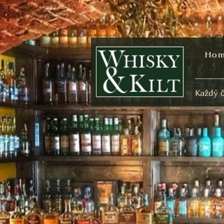
Ho
Každý č