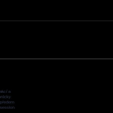
akcí a
onicky
 předem
 session