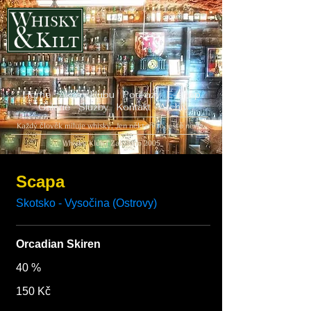
Home
Akce v klubu
Poukazy
E-shop
Galerie
Služby
Kontakt
Archiv
Každý člověk miluje whisky. Jen někteří to ještě neví...
Whisky Klub | Založeno 2005
Scapa
Orcadian Skiren
40 %
150 Kč