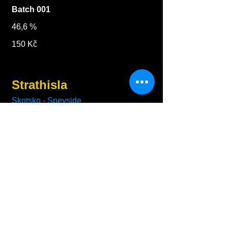
Batch 001
46,6 %
150 Kč
Strathisla
Skotsko - Speyside
11 let
(Winter 1996-Autumn 2008),
Provenance, 46 %
110 Kč
1998
Single Cask, 17/04/1998-09/2007, sud