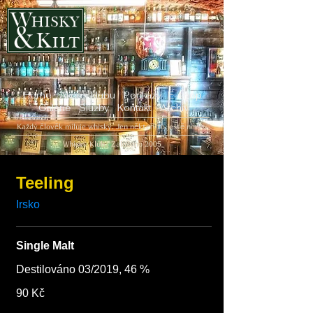
Home
Akce v klubu
Poukazy
E-shop
Galerie
Služby
Kontakt
Archiv
Každý člověk miluje whisky. Jen někteří to ještě neví...
Whisky Klub | Založeno 2005
Teeling
Irsko
Single Malt
Destilováno 03/2019, 46 %
90 Kč