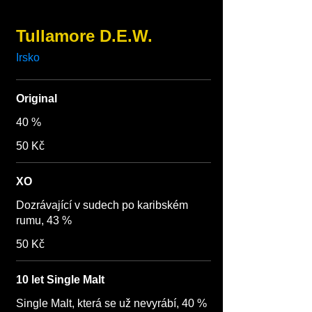
Tullamore D.E.W.
Irsko
Original
40 %
50 Kč
XO
Dozrávající v sudech po karibském
rumu, 43 %
50 Kč
10 let Single Malt
Single Malt, která se už nevyrábí, 40 %