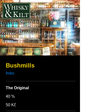
Home
Akce v klubu
Poukazy
E-shop
Galerie
Služby
Kontakt
Archiv
Každý člověk miluje whisky. Jen někteří to ještě neví...
Whisky Klub | Založeno 2005
Bushmills
The Original
40 %
50 Kč