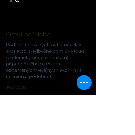
Otevírací doba
Podle plánovaných ochutnávek a
akcí a po předběžné domluvě (buď
telefonicky nebo e-mailem),
případně během předem
oznámených veřejných akcí (irská
session a podobně).
Adresa
Whisky&Kilt
Legerova 26
Praha 2
kilt@seznam.cz
Tel. :
721-862-323