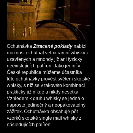
​Ochutnávka
Ztracené poklady
nabízí
možnost ochutnat velmi raritní whisky z
uzavřených a mnohdy již ani fyzicky
neexistujících palíren. Jako jediní v
České republice můžeme účastníka
této ochutnávky provést světem skotské
whisky, s níž se v takovéto kombinaci
prakticky již nikde a nikdy nesetká.
Vzhledem k druhu whisky se jedná o
naprosto jedinečný a neopakovatelný
zážitek. Ochutnávka obsahuje pět
vzorků skotské single malt whisky z
následujících palíren: