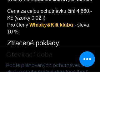
Cena za celou ochutnávku činí 4.660,-
Kč (vzorky 0,02 l).
Pro členy
Whisky&Kilt klubu
- sleva
10 %
Ztracené poklady
Otevírací doba
Podle plánovaných ochutnávek a
akcí a po předběžné domluvě (buď
telefonicky nebo e-mailem),
případně během předem
oznámených veřejných akcí (irská
session a podobně).
Adresa
Whisky&Kilt
Legerova 26
Praha 2
kilt@seznam.cz