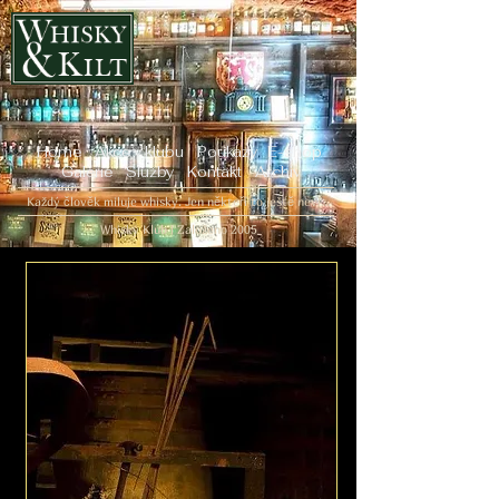
Home
Akce v klubu
Poukazy
E-shop
Galerie
Služby
Kontakt
Archiv
Každý člověk miluje whisky. Jen někteří to ještě neví...
Whisky Klub | Založeno 2005