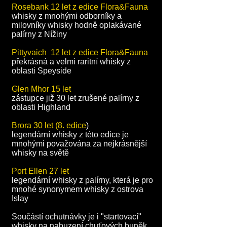
Rosebank 12 let z edice Flora&Fauna
whisky z mnohými odborníky a
milovníky whisky hodně oplakávané
palírny z Nížiny
Pittyvaich 12 let z edice Flora&Fauna
překrásná a velmi raritní whisky z
oblasti Speyside
Glen Mhor 15 let
zástupce již 30 let zrušené palírny z
oblasti Highland
Brora 30 let (8. edice
)
legendární whisky z této edice je
mnohými považována za nejkrásnější
whisky na světě
Port Ellen 27 let
legendární whisky z palírny, která je pro
mnohé synonymem whisky z ostrova
Islay
Součástí ochutnávky je i "startovací"
whisky na nabuzení chuťových buněk.