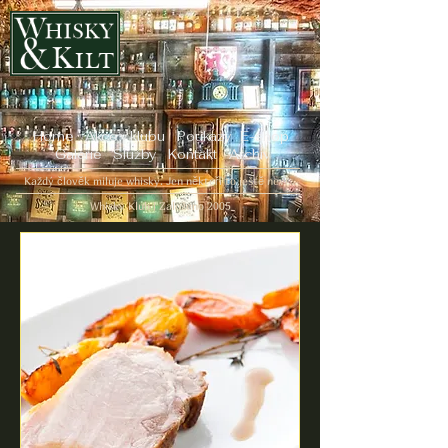
Home
Akce v klubu
Poukazy
E-shop
Galerie
Služby
Kontakt
Archiv
Každý člověk miluje whisky. Jen někteří to ještě neví...
Whisky Klub | Založeno 2005