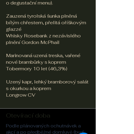
o degustační menu).
Zauzená tyrolská šunka plněná
bílým chřestem, přelitá oříškovým
glazzé
Whisky Rosebank z nezávislého
plnění Gordon McPhail
Marinovaná uzená treska, vařené
nové brambůrky s koprem
Tobermory 10 let (46,3%)
Uzený kapr, lehký bramborový salát
s okurkou a koprem
Longrow CV
Otevírací doba
Podle plánovaných ochutnávek a
akcí a po předběžné domluvě (buď