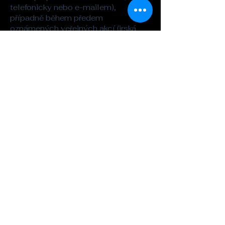
telefonicky nebo e-mailem),
případně během předem
oznámených veřejných akcí (irská
session a podobně).
Adresa
Whisky&Kilt
Legerova 26
Praha 2
kilt@seznam.cz
Tel. :
721-862-323