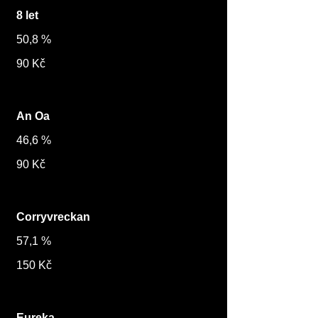
8 let
50,8 %
90 Kč
An Oa
46,6 %
90 Kč
Corryvreckan
57,1 %
150 Kč
Eureka