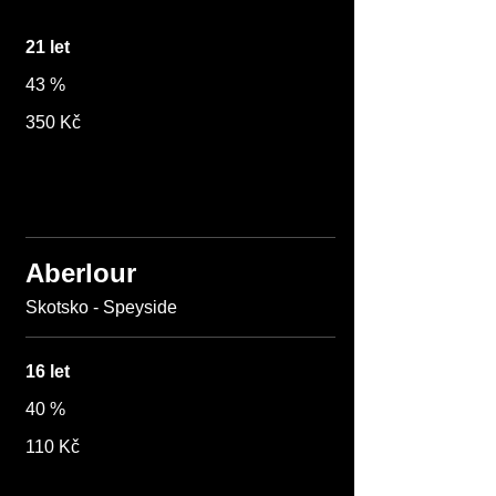
21 let
43 %
350 Kč
Aberlour
Skotsko - Speyside
16 let
40 %
110 Kč