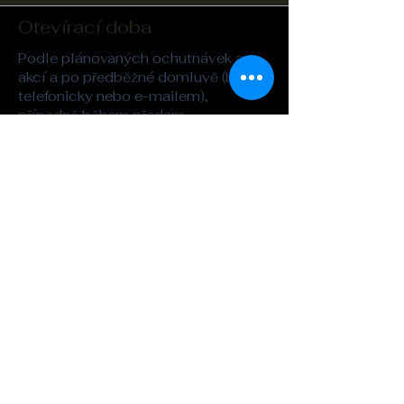
Otevírací doba
Podle plánovaných ochutnávek a
akcí a po předběžné domluvě (buď
telefonicky nebo e-mailem),
případně během předem
oznámených veřejných akcí (irská
session a podobně).
Adresa
Whisky&Kilt
Legerova 26
Praha 2
kilt@seznam.cz
Tel. :
721-862-323