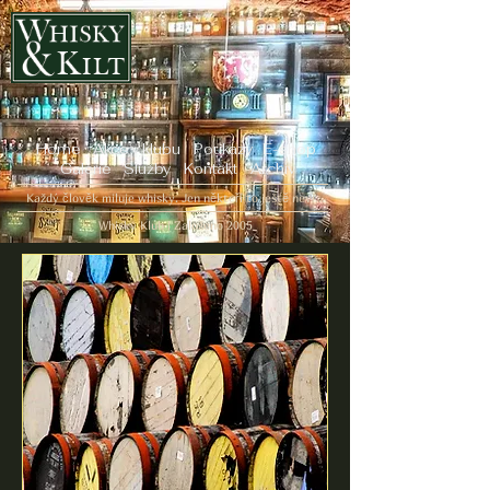
Home
Akce v klubu
Poukazy
E-shop
Galerie
Služby
Kontakt
Archiv
Každý člověk miluje whisky. Jen někteří to ještě neví...
Whisky Klub | Založeno 2005