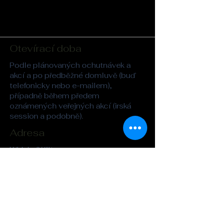
Otevírací doba
Podle plánovaných ochutnávek a
akcí a po předběžné domluvě (buď
telefonicky nebo e-mailem),
případně během předem
oznámených veřejných akcí (irská
session a podobně).
Adresa
Whisky&Kilt
Legerova 26
Praha 2
kilt@seznam.cz
Tel. :
721-862-323