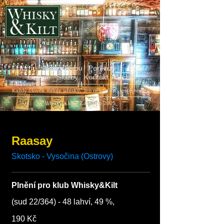
Home
Akce v klubu
Poukazy
E-shop
Galerie
Služby
Kontakt
Archiv
Každý člověk miluje whisky. Jen někteří to ještě neví...
Whisky Klub | Založeno 2005
Raasay
Plnění pro klub Whisky&Kilt
(sud 22/364) - 48 lahví, 49 %,
190 Kč