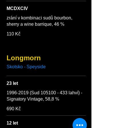
MCDXCIV
zrání v kombinaci sudů bourbon,
sherry a wine barrique, 46 %
110 Kč
Longmorn
Skotsko - Speyside
23 let
1996-2019 (Sud 105100 - 433 lahví) -
Signatory Vintage, 58,8 %
690 Kč
12 let