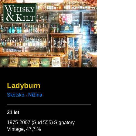
Home
Akce v klubu
Poukazy
E-shop
Galerie
Služby
Kontakt
Archiv
Každý člověk miluje whisky. Jen někteří to ještě neví...
Whisky Klub | Založeno 2005
Ladyburn
31 let
1975-2007 (Sud 555) Signatory
Vintage, 47,7 %