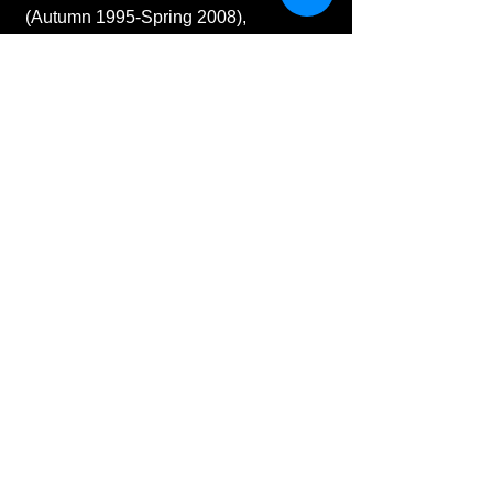
(Autumn 1995-Spring 2008),
Provenance, 46 %
90 Kč
Longrow
Skotsko - Campbeltown
10 let
1992, 46 %
250 Kč
14 let
(lahvováno kolem roku 2010), 46 %
390 Kč