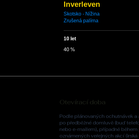
Inverleven
Skotsko - Nížina
Zrušená palírna
10 let
40 %
Otevírací doba
Podle plánovaných ochutnávek a 
po předběžné domluvě (buď telef
nebo e-mailem), případně během
oznámených veřejných akcí (irská