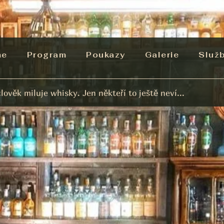
me
Program
Poukazy
Galerie
Služ
lověk miluje whisky. Jen někteří to ještě neví...