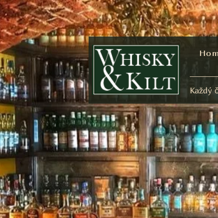
Ho
Každý č