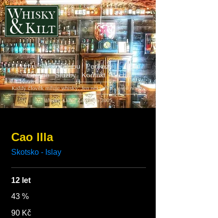
Home
Akce v klubu
Poukazy
E-shop
Galerie
Služby
Kontakt
Archiv
Každý člověk miluje whisky. Jen někteří to ještě neví...
Whisky Klub | Založeno 2005
Cao lIla
12 let
43 %
90 Kč