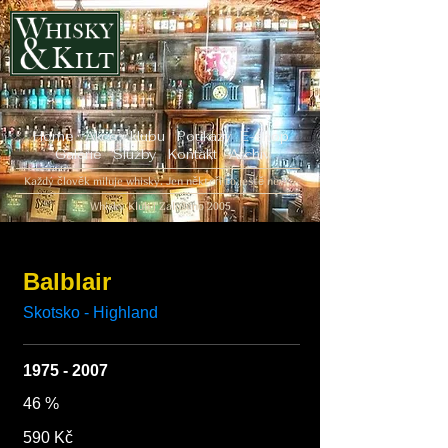
Home
Akce v klubu
Poukazy
E-shop
Galerie
Služby
Kontakt
Archiv
Každý člověk miluje whisky. Jen někteří to ještě neví...
Whisky Klub | Založeno 2005
Balblair
1975 - 2007
46 %
590 Kč