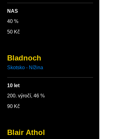
NAS
40 %
50 Kč
Bladnoch
Skotsko - Nížina
10 let
200. výročí, 46 %
90 Kč
Blair Athol