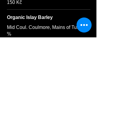
150 Kč
Organic Islay Barley
Mid Coul. Coulmore, Mains of Tull., 46
%
110 Kč
Organic Scottish Barley
50 %
90 Kč
Rocks
46 %
150 Kč
Sherry Classic