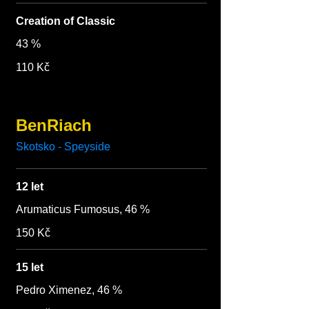
Creation of Classic
43 %
110 Kč
BenRiach
Skotsko - Speyside
12 let
Arumaticus Fumosus, 46 %
150 Kč
15 let
Pedro Ximenez, 46 %