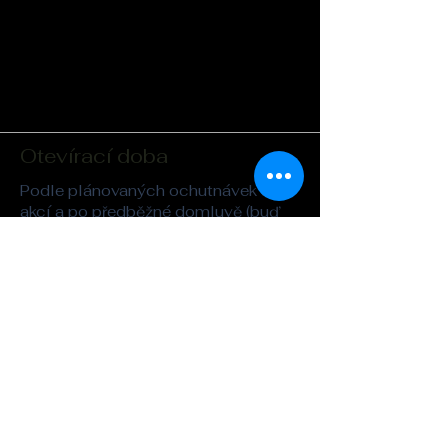
Otevírací doba
Podle plánovaných ochutnávek a
akcí a po předběžné domluvě (buď
telefonicky nebo e-mailem),
případně během předem
oznámených veřejných akcí (irská
session a podobně).
Adresa
Whisky&Kilt
Legerova 26
Praha 2
kilt@seznam.cz