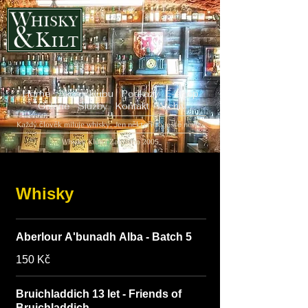
Home
Akce v klubu
Poukazy
E-shop
Galerie
Služby
Kontakt
Archiv
Každý člověk miluje whisky. Jen někteří to ještě neví...
Whisky Klub | Založeno 2005
Whisky
Aberlour A'bunadh Alba - Batch 5
150 Kč
Bruichladdich 13 let - Friends of
Bruichladdich