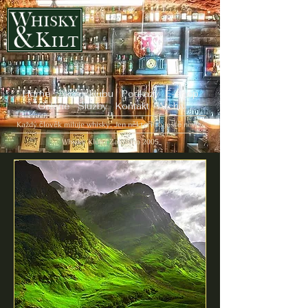
Home
Akce v klubu
Poukazy
E-shop
Galerie
Služby
Kontakt
Archiv
Každý člověk miluje whisky. Jen někteří to ještě neví...
Whisky Klub | Založeno 2005