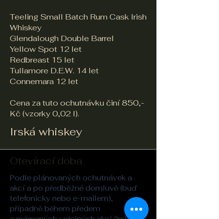
Teeling Small Batch Rum Cask Irish
Whiskey
Glendalough Double Barrel
Yellow Spot 12 let
Redbreast 15 let
Tullamore D.E.W. 14 let
Connemara 12 let
​Cena za tuto ochutnávku činí 850,-
Kč (vzorky 0,02 l).
Irská whiskey
Otevírací doba
Podle plánovaných ochutnávek a
akcí a po předběžné domluvě (buď
telefonicky nebo e-mailem),
případně během předem
oznámených veřejných akcí (irská