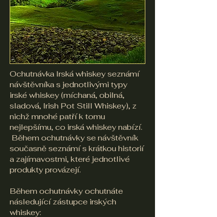
​Ochutnávka Irská whiskey seznámí
návštěvníka s jednotlivými typy
irské whiskey (míchaná, obilná,
sladová, Irish Pot Still Whiskey), z
nichž mnohé patří k tomu
nejlepšímu, co irská whiskey nabízí.
Během ochutnávky se návštěvník
současně seznámí s krátkou historií
a zajímavostmi, které jednotlivé
produkty provázejí.
Během ochutnávky ochutnáte
následující zástupce irských
whiskey: