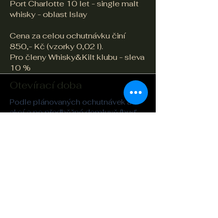
Port Charlotte 10 let - single malt
whisky - oblast Islay
Cena za celou ochutnávku činí
850,- Kč (vzorky 0,02 l).
Pro členy
Whisky&Kilt klubu
- sleva
10 %​
Otevírací doba
Podle plánovaných ochutnávek a
akcí a po předběžné domluvě (buď
telefonicky nebo e-mailem),
případně během předem
oznámených veřejných akcí (irská
session a podobně).
Adresa
Whisky&Kilt
Legerova 26
Praha 2
kilt@seznam.cz