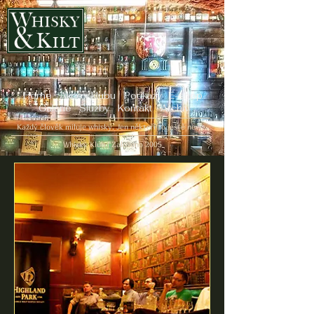
Home
Akce v klubu
Poukazy
E-shop
Galerie
Služby
Kontakt
Archiv
Každý člověk miluje whisky. Jen někteří to ještě neví...
Whisky Klub | Založeno 2005