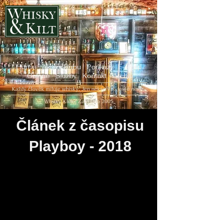
Home
Akce v klubu
Poukazy
E-shop
Galerie
Služby
Kontakt
Archiv
Každý člověk miluje whisky. Jen někteří to ještě neví...
Whisky Klub | Založeno 2005
Článek z časopisu
Playboy - 2018