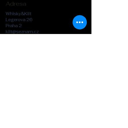
Adresa
Whisky&Kilt
Legerova 26
Praha 2
kilt@seznam.cz
Tel. :
721-862-323
Kliknutím na "Směr" zobrazíte