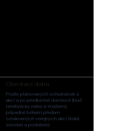
Otevírací doba
Podle plánovaných ochutnávek a
akcí a po předběžné domluvě (buď
telefonicky nebo e-mailem),
případně během předem
oznámených veřejných akcí (irská
session a podobně).