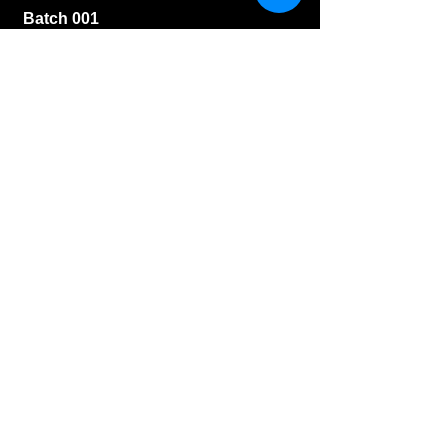
Batch 001
46,6 %
150 Kč
Strathisla
Skotsko - Speyside
11 let
(Winter 1996-Autumn 2008),
Provenance, 46 %
110 Kč