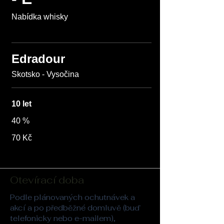
Nabídka whisky
Edradour
10 let
40 %
70 Kč
Otevírací doba
Podle plánovaných ochutnávek a
akcí a po předběžné domluvě (buď
telefonicky nebo e-mailem),