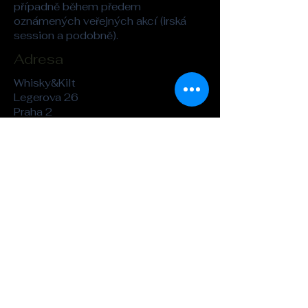
případně během předem
oznámených veřejných akcí (irská
session a podobně).
Adresa
Whisky&Kilt
Legerova 26
Praha 2
kilt@seznam.cz
Tel. :
721-862-323