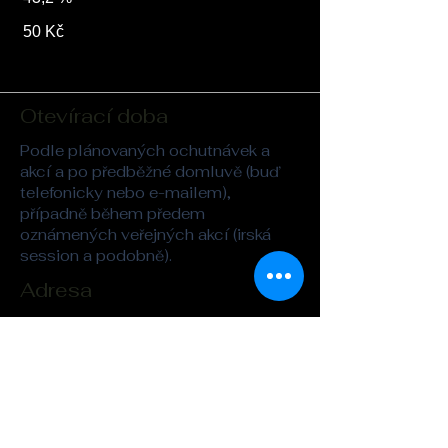
50 Kč
Otevírací doba
Podle plánovaných ochutnávek a
akcí a po předběžné domluvě (buď
telefonicky nebo e-mailem),
případně během předem
oznámených veřejných akcí (irská
session a podobně).
Adresa
Whisky&Kilt
Legerova 26
Praha 2
kilt@seznam.cz
Tel. :
721-862-323