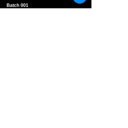
Batch 001
46,6 %
150 Kč
Strathisla
Skotsko - Speyside
11 let
(Winter 1996-Autumn 2008),
Provenance, 46 %
110 Kč