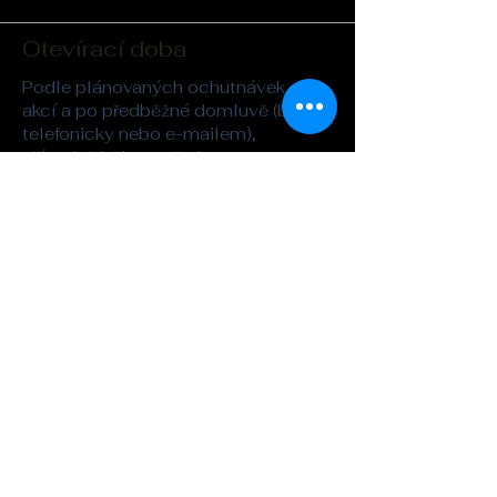
Otevírací doba
Podle plánovaných ochutnávek a
akcí a po předběžné domluvě (buď
telefonicky nebo e-mailem),
případně během předem
oznámených veřejných akcí (irská
session a podobně).
Adresa
Whisky&Kilt
Legerova 26
Praha 2
kilt@seznam.cz
Tel. :
721-862-323