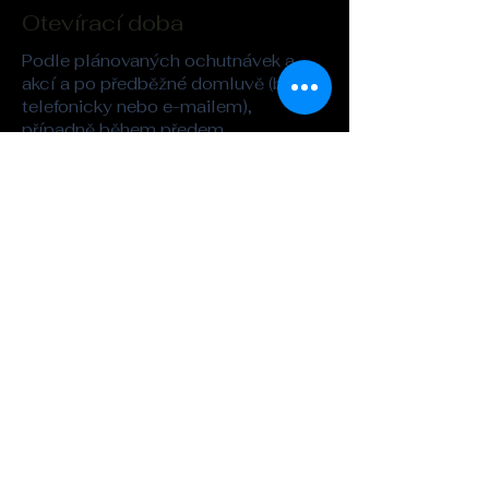
Otevírací doba
Podle plánovaných ochutnávek a
akcí a po předběžné domluvě (buď
telefonicky nebo e-mailem),
případně během předem
oznámených veřejných akcí (irská
session a podobně).
Adresa
Whisky&Kilt
Legerova 26
Praha 2
kilt@seznam.cz
Tel. :
721-862-323