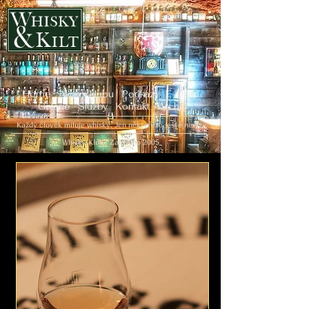
Home
Akce v klubu
Poukazy
E-shop
Galerie
Služby
Kontakt
Archiv
Každý člověk miluje whisky. Jen někteří to ještě neví...
Whisky Klub | Založeno 2005