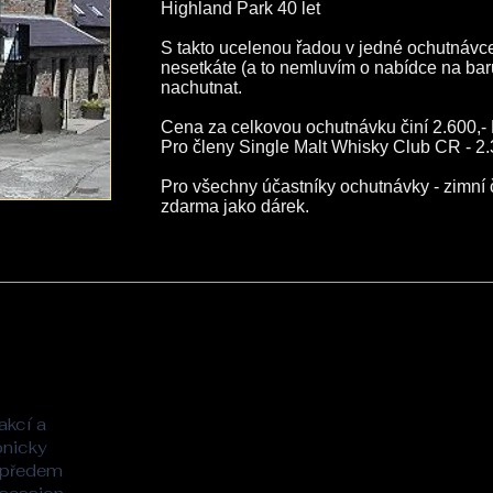
Highland Park 40 let
S takto ucelenou řadou v jedné ochutnávc
nesetkáte (a to nemluvím o nabídce na baru
nachutnat.
Cena za celkovou ochutnávku činí 2.600,- K
Pro členy Single Malt Whisky Club CR - 2.
Pro všechny účastníky ochutnávky - zimní
zdarma jako dárek.
akcí a
onicky
 předem