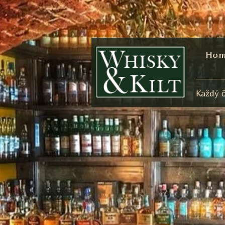
Ho
Každý č