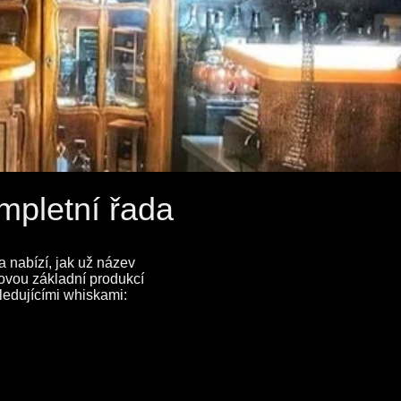
mpletní řada
 nabízí, jak už název
kovou základní produkcí
sledujícími whiskami: