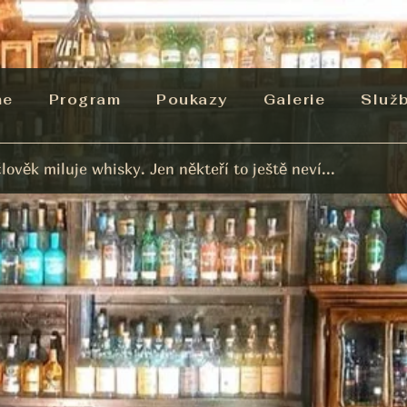
me
Program
Poukazy
Galerie
Služ
lověk miluje whisky. Jen někteří to ještě neví...