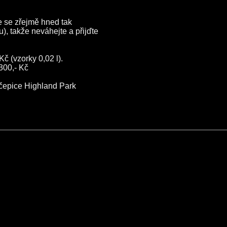
e se zřejmě hned tak
), takže neváhejte a přijďte
č (vzorky 0,02 l).
300,- Kč
 čepice Highland Park