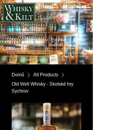
Home
Akce v klubu
Poukazy
E-shop
Galerie
Služby
Kontakt
Archiv
Každý člověk miluje whisky. Jen někteří to ještě neví...
Whisky Klub | Založeno 2005
Domů
All Products
Old Well Whisky - Skotské hry
Sychrov