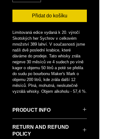
Přidat do košíku
Limitovaná edice vydaná k 20. výročí 
Skotských her Sychrov v celkovém 
množství 389 lahví. V současnosti jsme 
našli dvě poslední krabice, které 
dáváme do prodeje. Tato whisky zrála 
nejprve 30 měsíců ve 4 sudech po víně 
kagor o objemu 50 litrů a poté se přelila 
do sudu po bourbonu Maker's Mark o 
objemu 200 litrů, kde zrála další 12 
měsíců. Plná, mohutná, neskutečně 
vyzrálá whisky. Objem alkoholu - 57,4 %.
PRODUCT INFO
I'm a product detail. I'm a great place 
RETURN AND REFUND
to add more information about your 
POLICY
product such as sizing, material, care 